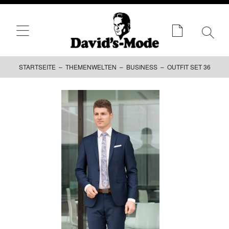
STARTSEITE
–
THEMENWELTEN
–
BUSINESS
– OUTFIT SET 36
Zum
Inhalt
springen