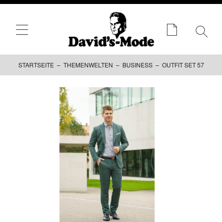
STARTSEITE
–
THEMENWELTEN
–
BUSINESS
– OUTFIT SET 57
Zum
Inhalt
springen