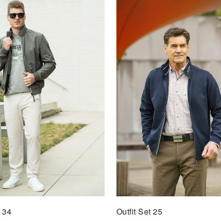
Outfi
AU
t 34
Outfit Set 25