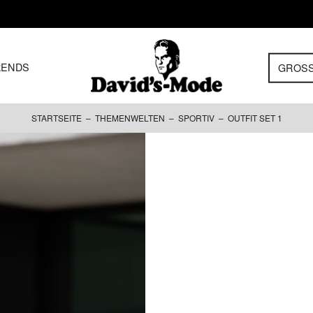
RENDS
GROS
STARTSEITE
–
THEMENWELTEN
–
SPORTIV
– OUTFIT SET 1