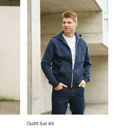
t Set 67
&David Outfit
F DEN MERKZETTEL
Outfit Set 89