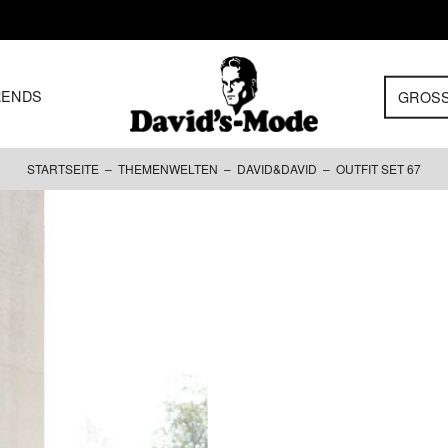
RENDS
GROS
STARTSEITE
–
THEMENWELTEN
–
DAVID&DAVID
– OUTFIT SET 67