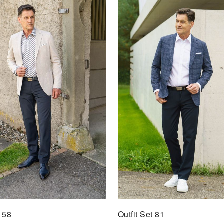
Outfi
David
AU
t 58
Outfit Set 81