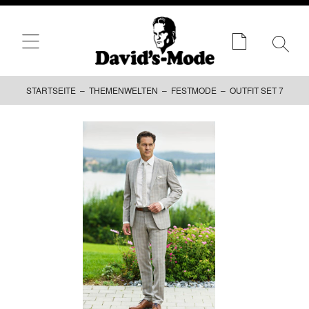
STARTSEITE
–
THEMENWELTEN
–
FESTMODE
– OUTFIT SET 7
Zum
Inhalt
springen