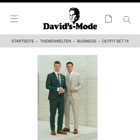
STARTSEITE
–
THEMENWELTEN
–
BUSINESS
– OUTFIT SET 74
Zum
Inhalt
springen