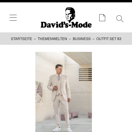
STARTSEITE
–
THEMENWELTEN
–
BUSINESS
– OUTFIT SET 83
Zum
Inhalt
springen