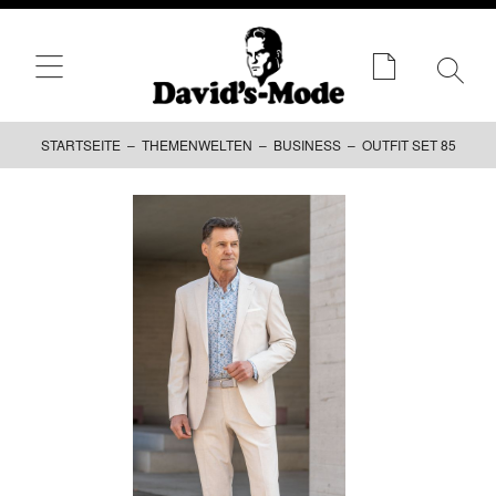
STARTSEITE
–
THEMENWELTEN
–
BUSINESS
– OUTFIT SET 85
Zum
Inhalt
springen