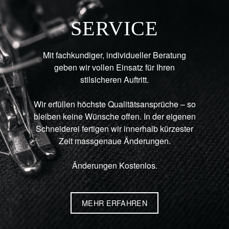
SERVICE
Mit fachkundiger, individueller Beratung
geben wir vollen Einsatz für Ihren
stilsicheren Auftritt.
Wir erfüllen höchste Qualitätsansprüche – so
bleiben keine Wünsche offen. In der eigenen
Schneiderei fertigen wir innerhalb kürzester
Zeit massgenaue Änderungen.
Änderungen Kostenlos.
MEHR ERFAHREN