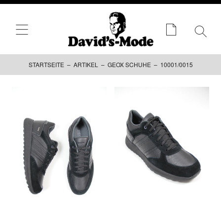
STARTSEITE
–
ARTIKEL
–
GEOX SCHUHE
– 10001/0015
Zum
Inhalt
springen