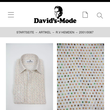
STARTSEITE
–
ARTIKEL
–
R.V HEMDEN
– 2001/0087
Zum
Inhalt
springen