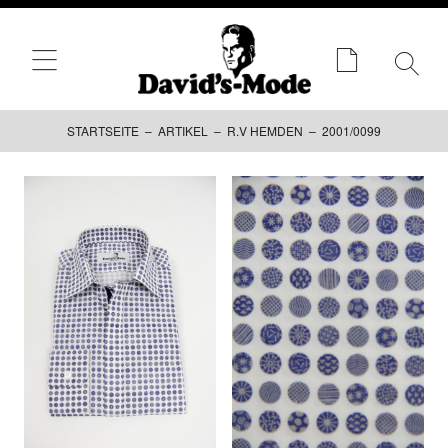
STARTSEITE
–
ARTIKEL
–
R.V HEMDEN
– 2001/0099
Zum
Inhalt
springen