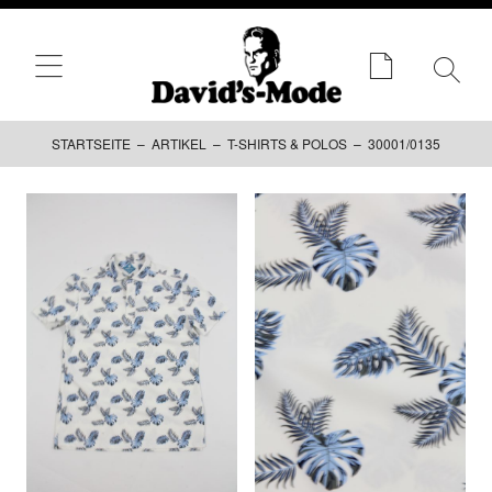
STARTSEITE
–
ARTIKEL
–
T-SHIRTS & POLOS
– 30001/0135
Zum
Inhalt
springen