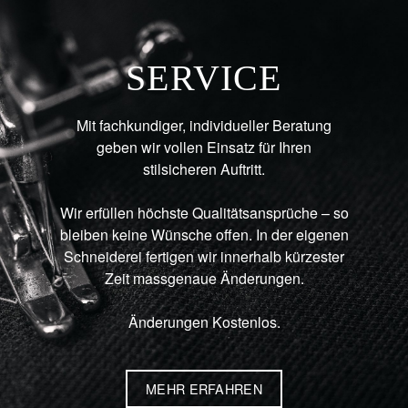
SERVICE
Mit fachkundiger, individueller Beratung
geben wir vollen Einsatz für Ihren
stilsicheren Auftritt.
Wir erfüllen höchste Qualitätsansprüche – so
bleiben keine Wünsche offen. In der eigenen
Schneiderei fertigen wir innerhalb kürzester
Zeit massgenaue Änderungen.
Änderungen Kostenlos.
MEHR ERFAHREN