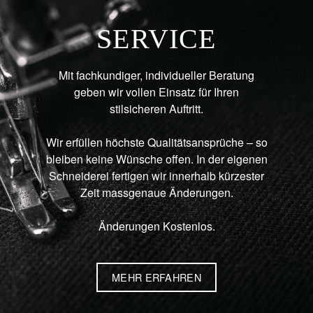
SERVICE
Mit fachkundiger, individueller Beratung
geben wir vollen Einsatz für Ihren
stilsicheren Auftritt.
Wir erfüllen höchste Qualitätsansprüche – so
bleiben keine Wünsche offen. In der eigenen
Schneiderei fertigen wir innerhalb kürzester
Zeit massgenaue Änderungen.
Änderungen Kostenlos.
MEHR ERFAHREN