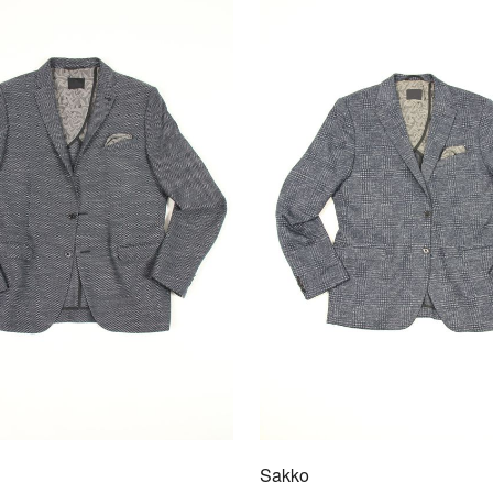
Sakk
3003
Mit d
man im
Freize
Sakko