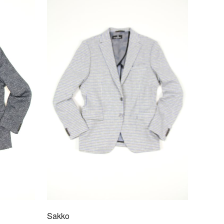
o
/0017
en exklusiven Herren Sakkos von Davids Mode fällt
mer stilgerecht auf. Ob zur Arbeit oder in der
it, mit einem Sakko macht man nichts falsch.
Weicher Griff
Einreihig
Seitenschlitze
Ausgefallenes Futter
Taillierte Passform
Sakko