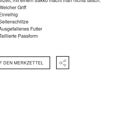
eizeit, mit einem Sakko macht man nichts falsch.
Weicher Griff
Einreihig
Seitenschlitze
Ausgefallenes Futter
Taillierte Passform
F DEN MERKZETTEL