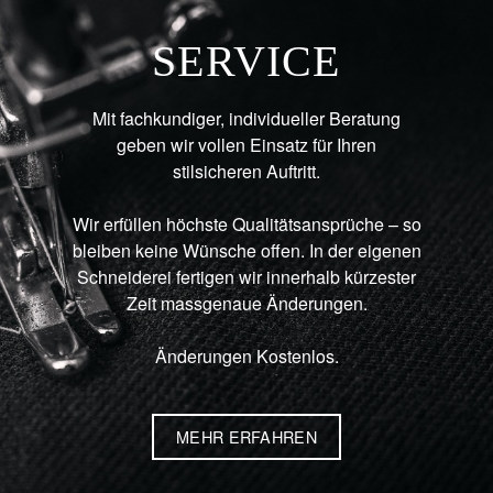
SERVICE
Mit fachkundiger, individueller Beratung
geben wir vollen Einsatz für Ihren
stilsicheren Auftritt.
Wir erfüllen höchste Qualitätsansprüche – so
bleiben keine Wünsche offen. In der eigenen
Schneiderei fertigen wir innerhalb kürzester
Zeit massgenaue Änderungen.
Änderungen Kostenlos.
MEHR ERFAHREN