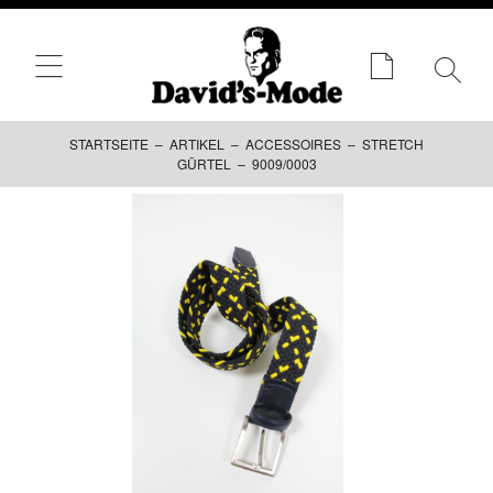
STARTSEITE
–
ARTIKEL
–
ACCESSOIRES
–
STRETCH
GÜRTEL
– 9009/0003
Zum
Inhalt
springen