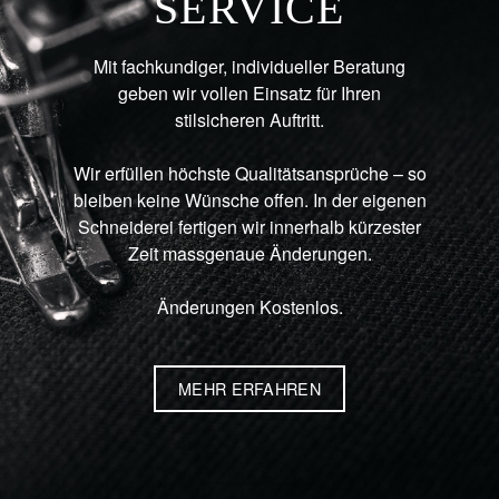
SERVICE
Mit fachkundiger, individueller Beratung
geben wir vollen Einsatz für Ihren
stilsicheren Auftritt.
Wir erfüllen höchste Qualitätsansprüche – so
bleiben keine Wünsche offen. In der eigenen
Schneiderei fertigen wir innerhalb kürzester
Zeit massgenaue Änderungen.
Änderungen Kostenlos.
MEHR ERFAHREN