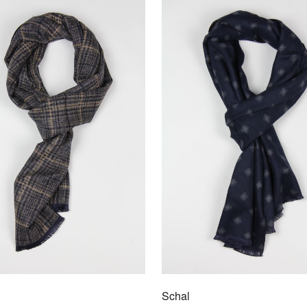
Kraw
9009
Für d
formel
David
reine
Schal