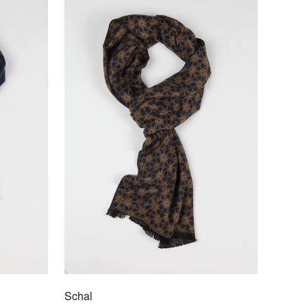
atte
/2004
en feinen Anlass oder als Business-Ergänzung zu
len Anzügen zeigen sich die stilvollen Krawatten von
s Mode. Krawatten in anspruchsvoller Qualität aus
r Seide oder Mischgewebe. Real Guys wear Ties!
Schal