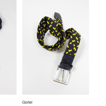
atte
/2022
en feinen Anlass oder als Business-Ergänzung zu
len Anzügen zeigen sich die stilvollen Krawatten von
s Mode. Krawatten in anspruchsvoller Qualität aus
r Seide oder Mischgewebe. Real Guys wear Ties!
Gürtel