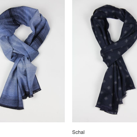
Kraw
9009
Für d
formel
David
reine
Schal