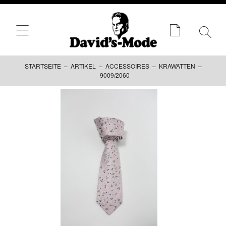
STARTSEITE
–
ARTIKEL
–
ACCESSOIRES
–
KRAWATTEN
–
9009/2060
Zum
Inhalt
springen