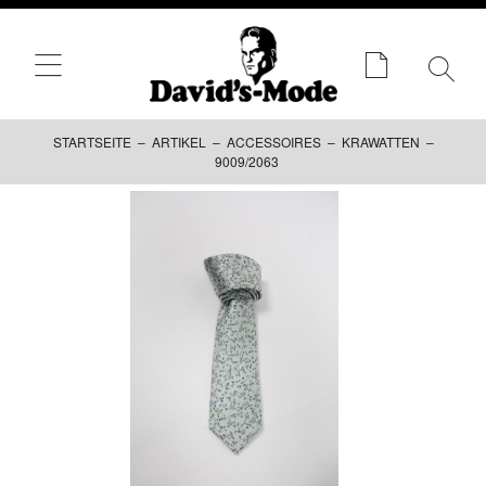
STARTSEITE
–
ARTIKEL
–
ACCESSOIRES
–
KRAWATTEN
–
9009/2063
Zum
Inhalt
springen