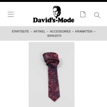
STARTSEITE
–
ARTIKEL
–
ACCESSOIRES
–
KRAWATTEN
–
9009/2070
Zum
Inhalt
springen