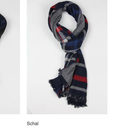
l
/5056
rtig & stylisch
 exklusiven Schale sind die besten Begleiter für Ihr
Schal
F DEN MERKZETTEL