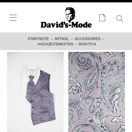
STARTSEITE
–
ARTIKEL
–
ACCESSOIRES
–
HOCHZEITSWESTEN
– 9009/7014
Zum
Inhalt
springen