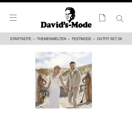
STARTSEITE
–
THEMENWELTEN
–
FESTMODE
– OUTFIT SET 39
Zum
Inhalt
springen