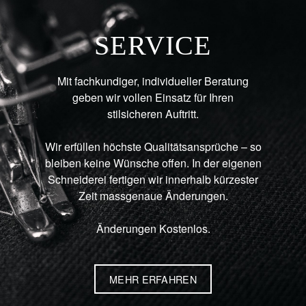
SERVICE
Mit fachkundiger, individueller Beratung
geben wir vollen Einsatz für Ihren
stilsicheren Auftritt.
Wir erfüllen höchste Qualitätsansprüche – so
bleiben keine Wünsche offen. In der eigenen
Schneiderei fertigen wir innerhalb kürzester
Zeit massgenaue Änderungen.
Änderungen Kostenlos.
MEHR ERFAHREN