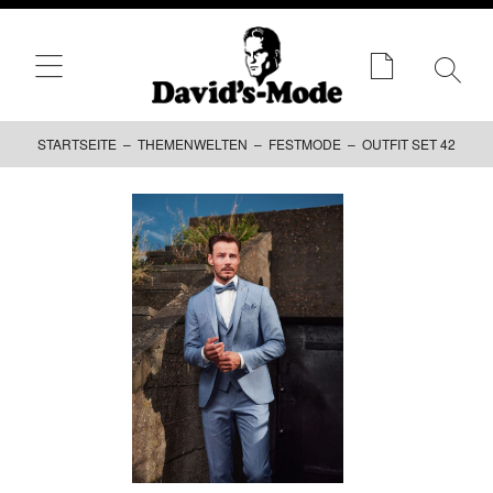
STARTSEITE
–
THEMENWELTEN
–
FESTMODE
– OUTFIT SET 42
Zum
Inhalt
springen