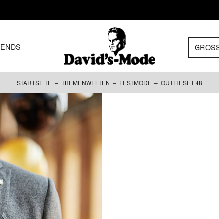
RENDS
GROS
STARTSEITE
–
THEMENWELTEN
–
FESTMODE
– OUTFIT SET 48