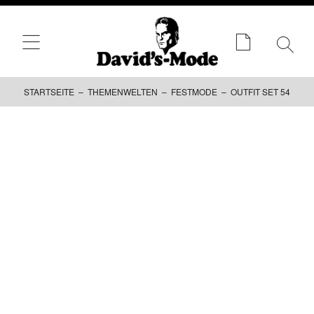
STARTSEITE
–
THEMENWELTEN
–
FESTMODE
– OUTFIT SET 54
Zum
Inhalt
springen