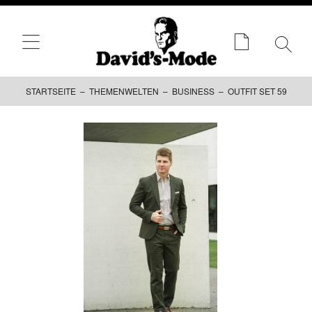
STARTSEITE
–
THEMENWELTEN
–
BUSINESS
– OUTFIT SET 59
Zum
Inhalt
springen