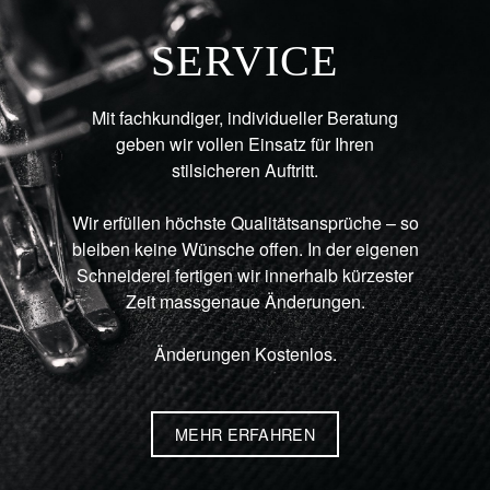
SERVICE
Mit fachkundiger, individueller Beratung
geben wir vollen Einsatz für Ihren
stilsicheren Auftritt.
Wir erfüllen höchste Qualitätsansprüche – so
bleiben keine Wünsche offen. In der eigenen
Schneiderei fertigen wir innerhalb kürzester
Zeit massgenaue Änderungen.
Änderungen Kostenlos.
MEHR ERFAHREN