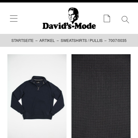
STARTSEITE
–
ARTIKEL
–
SWEATSHIRTS / PULLIS
– 7007/0035
Zum
Inhalt
springen